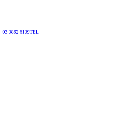
03 3862 6139
TEL