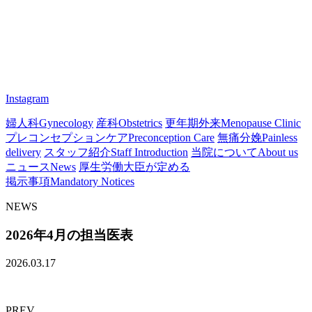
Instagram
婦人科
Gynecology
産科
Obstetrics
更年期外来
Menopause Clinic
プレコンセプションケア
Preconception Care
無痛分娩
Painless
delivery
スタッフ紹介
Staff Introduction
当院について
About us
ニュース
News
厚生労働大臣が定める
掲示事項
Mandatory Notices
NEWS
2026年4月の担当医表
2026.03.17
PREV