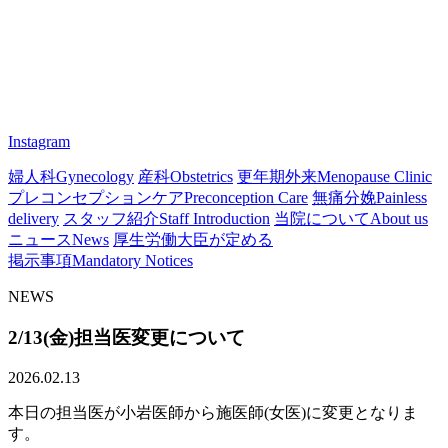
Instagram
婦人科
Gynecology
産科
Obstetrics
更年期外来
Menopause Clinic
プレコンセプションケア
Preconception Care
無痛分娩
Painless
delivery
スタッフ紹介
Staff Introduction
当院について
About us
ニュース
News
厚生労働大臣が定める
掲示事項
Mandatory Notices
NEWS
2/13(金)担当医変更について
2026.02.13
本日の担当医が小岩医師から施医師(女医)に変更となりま
す。